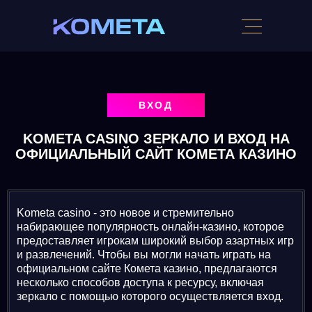
ВХОД
KOMETA CASINO ЗЕРКАЛО И ВХОД НА
ОФИЦИАЛЬНЫЙ САЙТ КОМЕТА КАЗИНО
Kometa casino - это новое и стремительно
набирающее популярность онлайн-казино, которое
предоставляет игрокам широкий выбор азартных игр
и развлечений. Чтобы вы могли начать играть на
официальном сайте Комета казино, предлагаются
несколько способов доступа к ресурсу, включая
зеркало с помощью которого осуществляется вход.